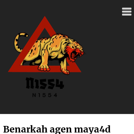
Skip
to
content
Benarkah agen maya4d