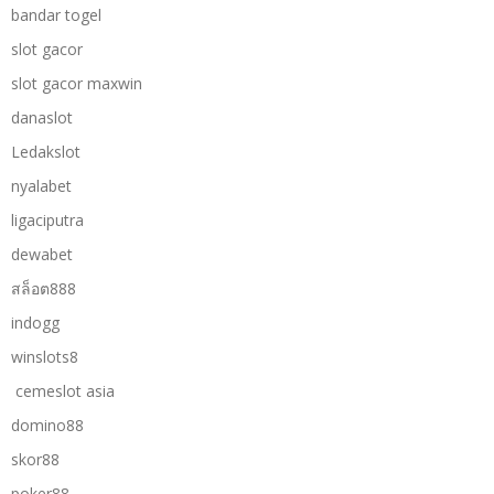
bandar togel
slot gacor
slot gacor maxwin
danaslot
Ledakslot
nyalabet
ligaciputra
dewabet
สล็อต888
indogg
winslots8
cemeslot asia
domino88
skor88
poker88