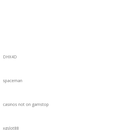
DHX4D
spaceman
casinos not on gamstop
xgslot88