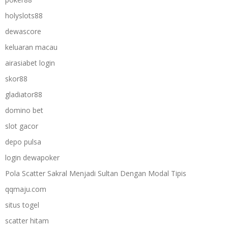
holyslots88
dewascore
keluaran macau
airasiabet login
skor88
gladiator88
domino bet
slot gacor
depo pulsa
login dewapoker
Pola Scatter Sakral Menjadi Sultan Dengan Modal Tipis
qqmaju.com
situs togel
scatter hitam